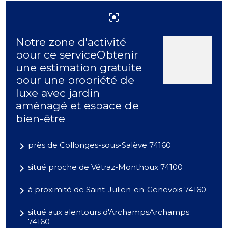
center_focus_strong
Notre zone d'activité
pour ce serviceObtenir
une estimation gratuite
pour une propriété de
luxe avec jardin
aménagé et espace de
bien-être
navigate_next
près de Collonges-sous-Salève 74160
navigate_next
situé proche de Vétraz-Monthoux 74100
navigate_next
à proximité de Saint-Julien-en-Genevois 74160
navigate_next
situé aux alentours d'ArchampsArchamps
74160