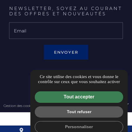
NEWSLETTER, SOYEZ AU COURANT
DES OFFRES ET NOUVEAUTÉS
Email
Ce site utilise des cookies et vous donne le
ESPACE CLIENT
contrôle sur ceux que vous souhaitez activer
Tout accepter
Gestion des cookies
Tout refuser
Personnaliser
place
mail
call