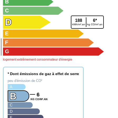
B
C
D
188
6*
kWh/m².an
kg CO/m².an
E
F
G
logement extrêmement consommateur d'énergie
* Dont émissions de gaz à effet de serre
peu d'émission de CO²
A
B
6
KG CO/M².AN
C
D
E