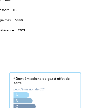
nsport :
Oui
ie max :
5980
éférence :
2021
* Dont émissions de gaz à effet de
serre
peu d'émission de CO²
A
B
C