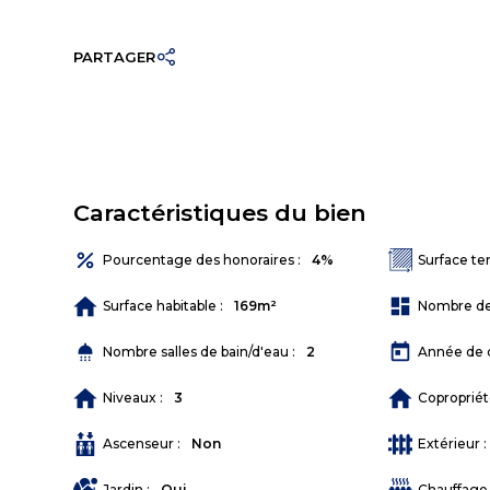
PARTAGER
Caractéristiques du bien
percent
Pourcentage des honoraires :
4%
Surface ter
dashboard
Surface habitable :
169m²
Nombre de 
shower
today
Nombre salles de bain/d'eau :
2
Année de c
Niveaux :
3
Copropriét
Ascenseur :
Non
Extérieur :
Jardin :
Oui
Chauffage 