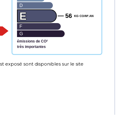
D
E
56
KG CO/M².AN
F
G
émissions de CO²
très importantes