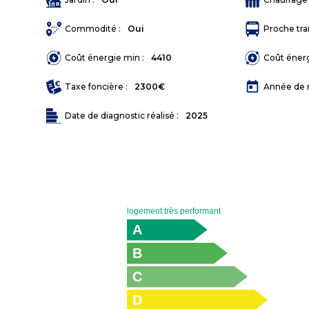
Commodité :
Oui
Proche tra
Coût énergie min :
4410
Coût énerg
today
Taxe foncière :
2300€
Année de r
Date de diagnostic réalisé :
2025
logement très performant
A
B
C
D