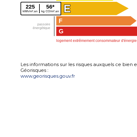
E
225
56*
kWh/m².an
kg CO/m².an
F
G
logement extrêmement consommateur d'énergie
www.georisques.gouv.fr