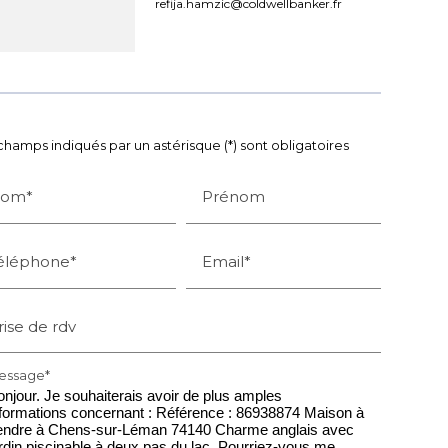
refija.hamzic@coldwellbanker.fr
champs indiqués par un astérisque (*) sont obligatoires
om*
Prénom
éléphone*
Email*
rise de rdv
essage*