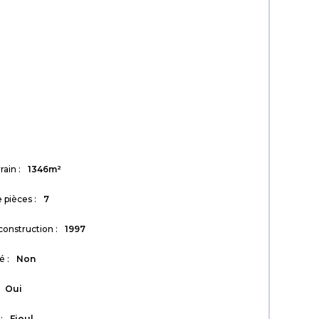
rain :
1346m²
pièces :
7
onstruction :
1997
é :
Non
Oui
:
Fioul