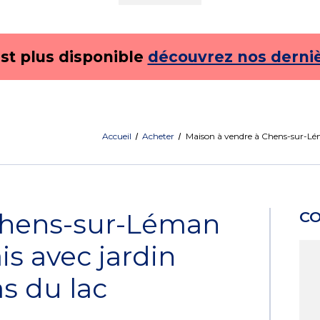
est plus disponible
découvrez nos derni
Accueil
Acheter
Maison à vendre à Chens-sur-Lém
Chens-sur-Léman
C
s avec jardin
s du lac