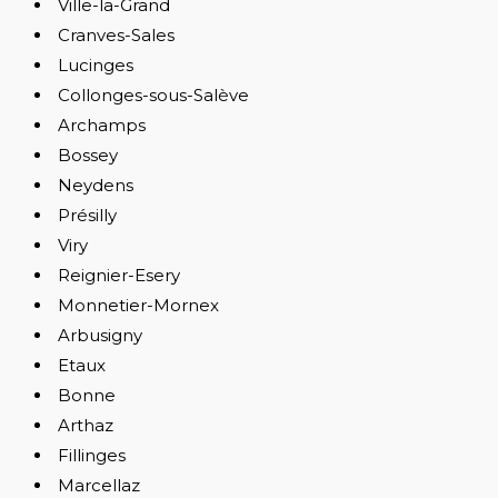
Ville-la-Grand
Cranves-Sales
Lucinges
Collonges-sous-Salève
Archamps
Bossey
Neydens
Présilly
Viry
Reignier-Esery
Monnetier-Mornex
Arbusigny
Etaux
Bonne
Arthaz
Fillinges
Marcellaz