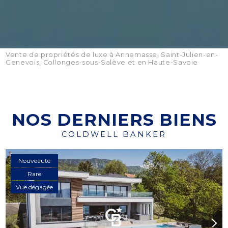
Vente de propriétés de luxe à Annemasse, Saint-Julien-en-
Genevois, Collonges-sous-Salève et en Haute-Savoie
NOS DERNIERS BIENS
COLDWELL BANKER
Nouveauté
Rare
Vue dégagée
Previous
Next