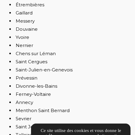
Étrembières
Gaillard
Messery
Douvaine
Yvoire
Nernier
Chens sur Léman
Saint Cergues
Saint-Julien-en-Genevois
Prévessin
Divonne-les-Bains
Ferney-Voltaire
Annecy
Menthon Saint Bernard
Sevrier
Saint Jorioz
Ce site utilise des cookies et vous donne le
Talloires