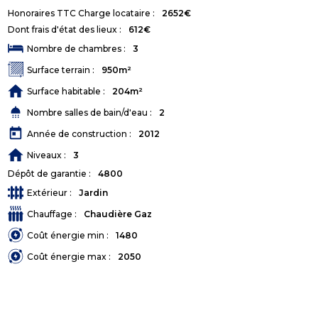
Honoraires TTC Charge locataire :
2652€
Dont frais d'état des lieux :
612€
Nombre de chambres :
3
Surface terrain :
950m²
Surface habitable :
204m²
shower
Nombre salles de bain/d'eau :
2
today
Année de construction :
2012
Niveaux :
3
Dépôt de garantie :
4800
Extérieur :
Jardin
Chauffage :
Chaudière Gaz
Coût énergie min :
1480
Coût énergie max :
2050