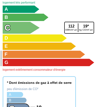
logement très performant
A
B
C
112
19*
kWh/m².an
kg CO/m².an
D
E
F
G
logement extrêmement consommateur d'énergie
* Dont émissions de gaz à effet de serre
peu d'émission de CO²
A
B