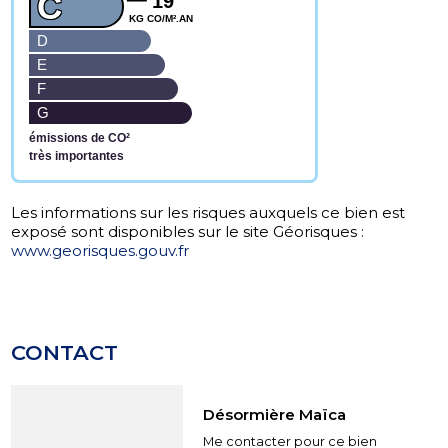
C
19
KG CO/M².AN
D
E
F
G
émissions de CO²
très importantes
www.georisques.gouv.fr
CONTACT
Désormière Maïca
Me contacter pour ce bien