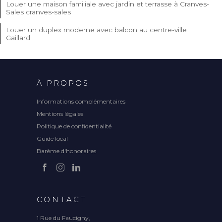
Louer une maison familiale avec jardin et terrasse à Cranves-
Sales cranves-sales
Louer un duplex moderne avec balcon au centre-ville
Gaillard
À PROPOS
Informations complémentaires
Mentions légales
Politique de confidentialité
Guide local
Barème d'honoraires
CONTACT
1 Rue du Faucigny,