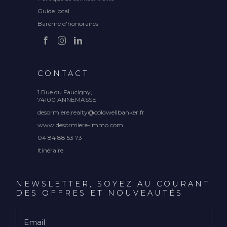
Guide local
Barème d'honoraires
CONTACT
1 Rue du Faucigny,
74100 ANNEMASSE
desormiere.realty@coldwellbanker.fr
www.desormiere-immo.com
04 84 88 53 73
Itinéraire
NEWSLETTER, SOYEZ AU COURANT
DES OFFRES ET NOUVEAUTÉS
Email