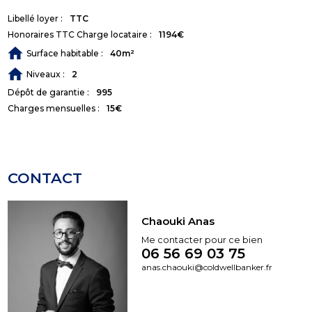
Libellé loyer :
TTC
Honoraires TTC Charge locataire :
1194€
Surface habitable :
40m²
Niveaux :
2
Dépôt de garantie :
995
Charges mensuelles :
15€
CONTACT
Chaouki Anas
Me contacter pour ce bien
06 56 69 03 75
anas.chaouki@coldwellbanker.fr