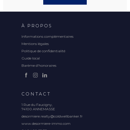
À PROPOS
Informations complémentaires
Mentions légales
Politique de confidentialité
Guide local
Barème d'honoraires
CONTACT
1 Rue du Faucigny,
74100 ANNEMASSE
desormiere.realty@coldwellbanker.fr
www.desormiere-immo.com